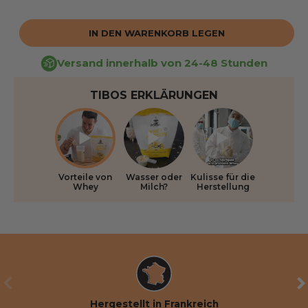
IN DEN WARENKORB LEGEN
Versand innerhalb von 24-48 Stunden
TIBOS ERKLÄRUNGEN
Vorteile von
Wasser oder
Kulisse für die
Whey
Milch?
Herstellung
VORHERIGE
WE
Hergestellt in Frankreich