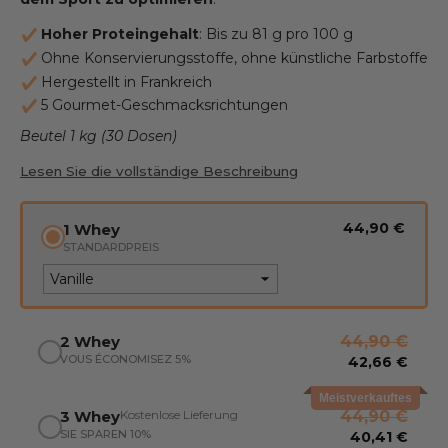
Hoher Proteingehalt
: Bis zu 81 g pro 100 g
Ohne Konservierungsstoffe, ohne künstliche Farbstoffe
Hergestellt in Frankreich
5 Gourmet-Geschmacksrichtungen
Beutel 1 kg (30 Dosen)
Lesen Sie die vollständige Beschreibung
44,90 €
1 Whey
STANDARDPREIS
2 Whey
44,90 €
VOUS ÉCONOMISEZ 5%
42,66 €
Meistverkauftes
Kostenlose Lieferung
3 Whey
44,90 €
SIE SPAREN 10%
40,41 €