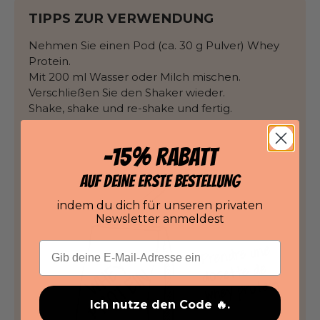
TIPPS ZUR VERWENDUNG
Nehmen Sie einen Pod (ca. 30 g Pulver) Whey
Protein.
Mit 200 ml Wasser oder Milch mischen.
Verschließen Sie den Shaker wieder.
Shake, shake und re-shake und fertig.
-15% RABATT
AUF DEINE ERSTE BESTELLUNG
indem du dich für unseren privaten
Newsletter anmeldest
E-Mail
Ich nutze den Code 🔥.