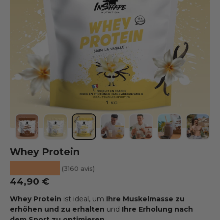
Bild 1 in die Galerieansicht laden
Bild 2 in die Galerieansicht laden
Bild 3 in die Galerieansicht laden
Bild 4 in die Galerieansicht l
Bild 5 in die Galeriea
Bild 6 in die 
Bild 7
Whey Protein
★★★★★
(3160 avis)
Prix habituel
44,90 €
Whey Protein
ist ideal, um
Ihre Muskelmasse zu
erhöhen und zu erhalten
und
Ihre Erholung nach
dem Sport zu optimieren
.