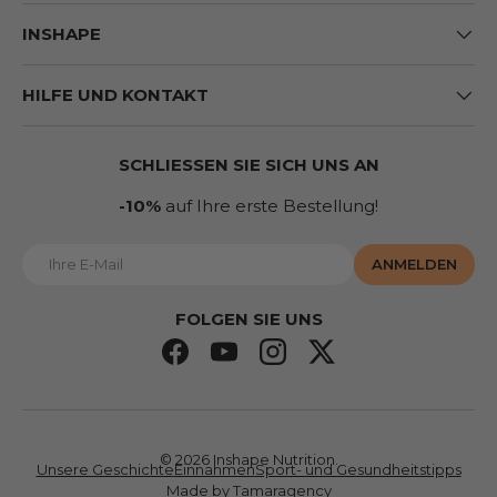
INSHAPE
HILFE UND KONTAKT
SCHLIESSEN SIE SICH UNS AN
-10%
auf Ihre erste Bestellung!
E-Mail
ANMELDEN
FOLGEN SIE UNS
Facebook
YouTube
Instagram
Twitter
© 2026
Inshape Nutrition
.
Unsere Geschichte
Einnahmen
Sport- und Gesundheitstipps
Made by Tamaragency