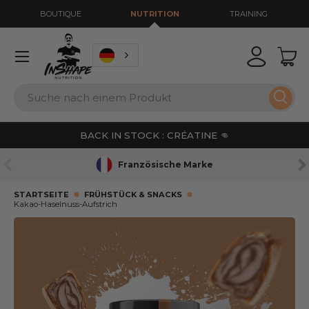
BOUTIQUE
NUTRITION
TRAINING
ZUM INHALT SPRINGEN
Menü
Sich anm
War
Suche
Such
BACK IN STOCK : CRÉATINE 👊
VORHERIGE
WE
Französische Marke
STARTSEITE
FRÜHSTÜCK & SNACKS
Kakao-Haselnuss-Aufstrich
ZU DEN PRODUKTINFORMATIONEN SPRINGEN