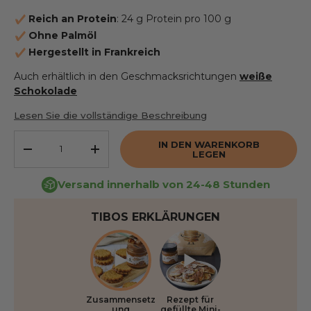
Reich an Protein
: 24 g Protein pro 100 g
Ohne Palmöl
Hergestellt in Frankreich
Auch erhältlich in den Geschmacksrichtungen
weiße
Schokolade
Lesen Sie die vollständige Beschreibung
Anzahl
IN DEN WARENKORB
DIE MENGE VERRINGERN
ERHÖHEN SIE DIE MENGE
LEGEN
Versand innerhalb von 24-48 Stunden
TIBOS ERKLÄRUNGEN
Zusammensetz
Rezept für
ung
gefüllte Mini-