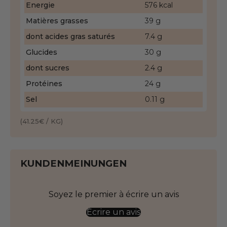
Energie
576 kcal
Matières grasses
39 g
dont acides gras saturés
7.4 g
Glucides
30 g
dont sucres
2.4 g
Protéines
24 g
Sel
0.11 g
(41.25€ / KG)
KUNDENMEINUNGEN
Soyez le premier à écrire un avis
Écrire un avis