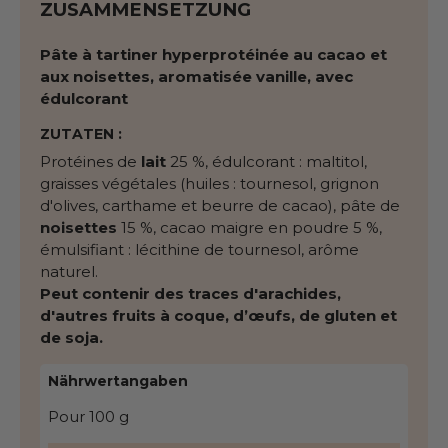
ZUSAMMENSETZUNG
Pâte à tartiner hyperprotéinée au cacao et
aux noisettes, aromatisée vanille, avec
édulcorant
ZUTATEN :
Protéines de
lait
25 %, édulcorant : maltitol,
graisses végétales (huiles : tournesol, grignon
d'olives, carthame et beurre de cacao), pâte de
noisettes
15 %, cacao maigre en poudre 5 %,
émulsifiant : lécithine de tournesol, arôme
naturel.
Peut contenir des traces d'arachides,
d'autres fruits à coque, d’œufs, de gluten et
de soja.
Nährwertangaben
Pour 100 g