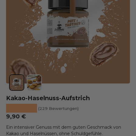
Bild 1 in die Galerieansicht laden
Bild 2 in die Galerieansicht laden
Kakao-Haselnuss-Aufstrich
★★★★★
(229 Bewertungen)
Üblicher Preis
9,90 €
Ein intensiver Genuss mit dem guten Geschmack von
Kakao und Haselnüssen, ohne Schuldgefühle.