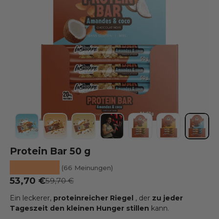
Bild 1 in die Galerieansicht laden
Bild 2 in die Galerieansicht laden
Bild 3 in die Galerieansicht laden
Bild 4 in die Galerieansicht l
Bild 5 in die Galeriea
Bild 6 in die 
Bild 7
Protein Bar 50 g
★★★★★
(66 Meinungen)
Ausverkaufspreis
53,70 €
Üblicher Preis
59,70 €
Ein leckerer,
proteinreicher
Riegel
, der
zu jeder
Tageszeit den kleinen Hunger stillen
kann.