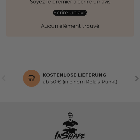
Soyez le premier à écrire un avis
Écrire un avis
Aucun élément trouvé
KOSTENLOSE LIEFERUNG
VORHERIGE
WE
ab 50 € (in einem Relais-Punkt)