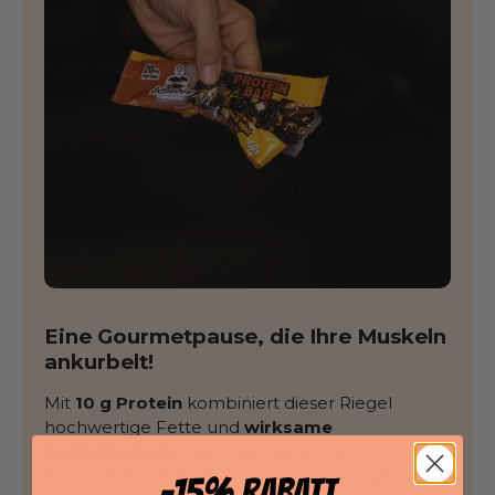
Eine Gourmetpause, die Ihre Muskeln
ankurbelt!
Mit
10 g Protein
kombiniert dieser Riegel
hochwertige Fette und
wirksame
Kohlenhydrate
(dank des natürlichen Honigs).
Er ist in 3 leckeren Geschmacksrichtungen
-15% RABATT